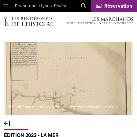
Aller au contenu principal
Réservation
LES MARCHANDS
BLOIS / 29E ÉDITION - DU 7 AU 11 OCTOBRE 2026
Bibliothèque nationale de France, département Cartes et plans
ÉDITION 2022 - LA MER