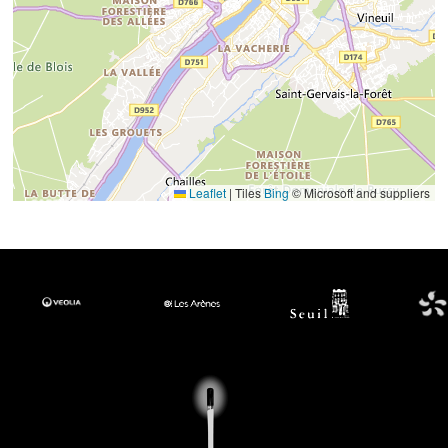
Leaflet
|
Tiles
Bing
© Microsoft and suppliers