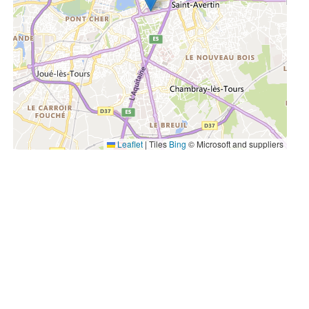
Leaflet
|
Tiles
Bing
© Microsoft and suppliers