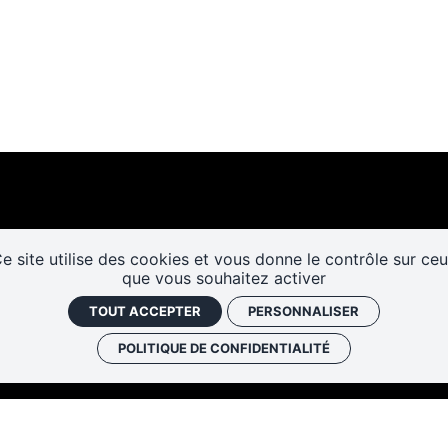
e site utilise des cookies et vous donne le contrôle sur ce
que vous souhaitez activer
Les cafés
Faire un don
Newslett
TOUT ACCEPTER
PERSONNALISER
historiques
POLITIQUE DE CONFIDENTIALITÉ