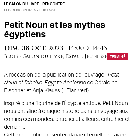
LE SALON DU LIVRE
RENCONTRE
LES RENCONTRES JEUNESSE
Petit Noun et les mythes
égyptiens
à
Dim.
08
Oct.
2023
14:00
14:45
Blois
•
Salon du livre
,
Espace Jeunesse
TERMINÉ
À l'occasion de la publication de l'ouvrage :
Petit
Noun et l’abeille. Égypte Ancienne
de Géraldine
Elschner et Anja Klauss (L’Elan vert)
Inspiré d’une figurine de l’Égypte antique, Petit Noun
nous entraîne à chaque histoire dans un voyage aux
confins des mondes, entre ici et ailleurs, entre hier et
demain...
Cette rencontre présentera la vie éternelle à travers