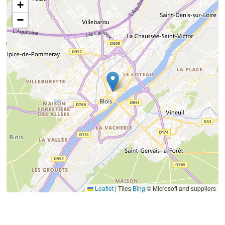
+
−
Leaflet
|
Tiles
Bing
© Microsoft and suppliers