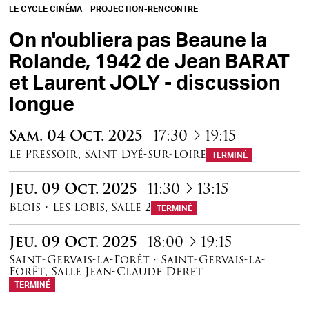
LE CYCLE CINÉMA
PROJECTION-RENCONTRE
On n'oubliera pas Beaune la
Rolande, 1942 de Jean BARAT
et Laurent JOLY - discussion
longue
à
Sam.
04
Oct.
2025
17:30
19:15
Le Pressoir, Saint Dyé-sur-Loire
TERMINÉ
à
Jeu.
09
Oct.
2025
11:30
13:15
Blois
•
Les Lobis
,
Salle 2
TERMINÉ
à
Jeu.
09
Oct.
2025
18:00
19:15
Saint-Gervais-la-Forêt
•
Saint-Gervais-la-
Forêt
,
Salle Jean-Claude Deret
TERMINÉ