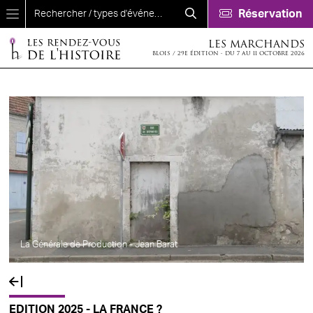
Aller au contenu principal
Réservation
LES MARCHANDS
BLOIS / 29E ÉDITION - DU 7 AU 11 OCTOBRE 2026
La Générale de Production - Jean Barat
EDITION 2025 - LA FRANCE ?