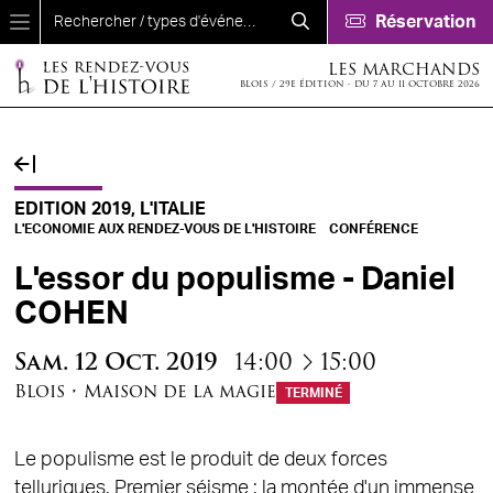
Aller au contenu principal
Réservation
LES MARCHANDS
BLOIS / 29E ÉDITION - DU 7 AU 11 OCTOBRE 2026
EDITION 2019, L'ITALIE
L'ECONOMIE AUX RENDEZ-VOUS DE L'HISTOIRE
CONFÉRENCE
L'essor du populisme - Daniel
COHEN
à
Sam.
12
Oct.
2019
14:00
15:00
Blois
•
Maison de la magie
TERMINÉ
Le populisme est le produit de deux forces
telluriques. Premier séisme : la montée d'un immense