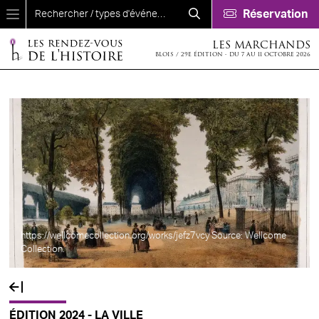
Aller au contenu principal
Réservation
LES MARCHANDS
BLOIS / 29E ÉDITION - DU 7 AU 11 OCTOBRE 2026
https://wellcomecollection.org/works/jefz7vcy Source: Wellcome
Collection.
ÉDITION 2024 - LA VILLE