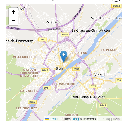
+
−
Leaflet
|
Tiles
Bing
© Microsoft and suppliers