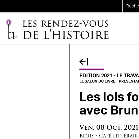
Aller au contenu principal
EDITION 2021 - LE TRAVA
LE SALON DU LIVRE
PRÉSENTA
Les lois f
avec Brun
Ven.
08
Oct.
2021
Blois
•
Café littérair