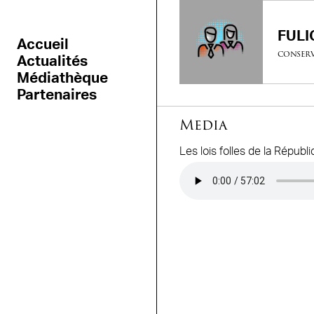
FULI
Accueil
conserv
Actualités
Médiathèque
Partenaires
Media
Les lois folles de la Répub
Audio file