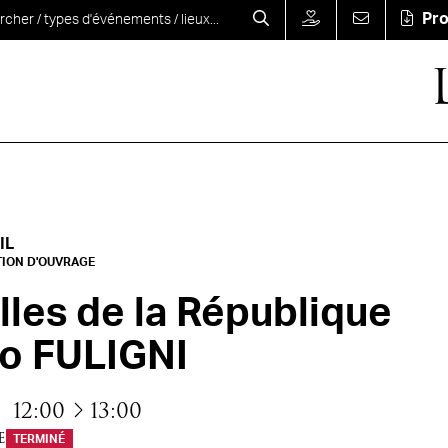
Pr
IL
TION D'OUVRAGE
olles de la République
o FULIGNI
à
12:00
13:00
e
TERMINÉ