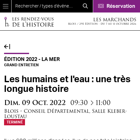
Aller au contenu principal
Réservation
LES MARCHANDS
BLOIS / 29E ÉDITION - DU 7 AU 11 OCTOBRE 2026
ÉDITION 2022 - LA MER
GRAND ENTRETIEN
Les humains et l'eau : une très
longue histoire
à
Dim.
09
Oct.
2022
09:30
11:00
Blois
•
Conseil Départemental
,
Salle Kleber-
Loustau
TERMINÉ