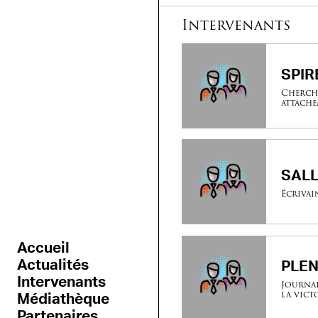
Intervenants
SPIRE
Cherche
attachem
SALL
Écrivai
Accueil
Actualités
PLEN
Intervenants
Journal
la vict
Médiathèque
Partenaires