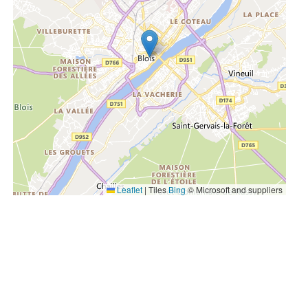
Leaflet
|
Tiles
Bing
© Microsoft and suppliers