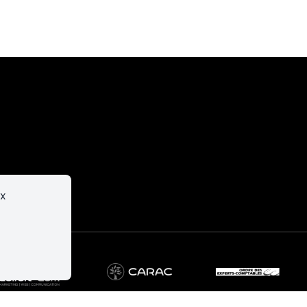
er
Infos
pratiques
ux