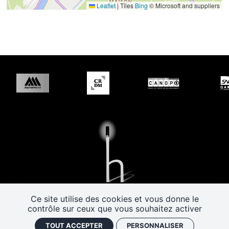
Leaflet
|
Tiles
Bing
© Microsoft and suppliers
Les Rendez-vous de l’histoire
Ce site utilise des cookies et vous donne le
contrôle sur ceux que vous souhaitez activer
4 ter rue Robert Houdin - 41000 BLOIS
Tel 02 54 56 09 50
-
Fax 02 54 90 09 50
TOUT ACCEPTER
PERSONNALISER
Nous contacter