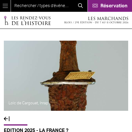
Aller au contenu principal
Réservation
LES MARCHANDS
BLOIS / 29E ÉDITION - DU 7 AU 11 OCTOBRE 2026
Loïc de Cargouet, Inrap
EDITION 2025 - LA FRANCE ?