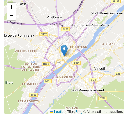
+
−
Leaflet
|
Tiles
Bing
© Microsoft and suppliers