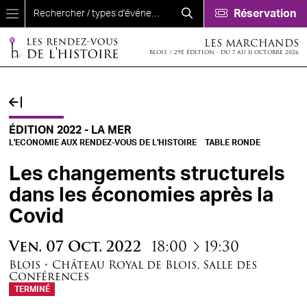
Aller au contenu principal
Réservation
LES MARCHANDS
BLOIS / 29E ÉDITION - DU 7 AU 11 OCTOBRE 2026
ÉDITION 2022 - LA MER
L'ECONOMIE AUX RENDEZ-VOUS DE L'HISTOIRE
TABLE RONDE
Les changements structurels
dans les économies après la
Covid
à
Ven.
07
Oct.
2022
18:00
19:30
Blois
•
Château Royal de Blois
,
Salle des
Conférences
TERMINÉ