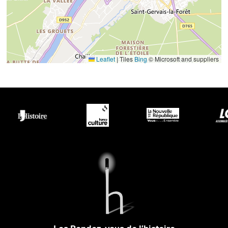
Leaflet
|
Tiles
Bing
© Microsoft and suppliers