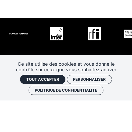
Ce site utilise des cookies et vous donne le
contrôle sur ceux que vous souhaitez activer
TOUT ACCEPTER
PERSONNALISER
POLITIQUE DE CONFIDENTIALITÉ
Les Rendez-vous de l’histoire
4 ter rue Robert Houdin - 41000 BLOIS
Tel 02 54 56 09 50
-
Fax 02 54 90 09 50
Nous contacter
Mentions légales
Plan de site
Politique de confidentialité