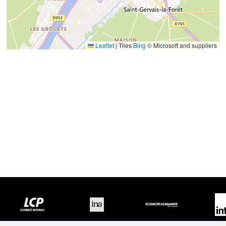
Leaflet
|
Tiles
Bing
© Microsoft and suppliers