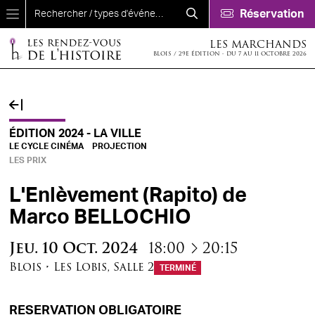
Aller au contenu principal
Réservation
LES MARCHANDS
BLOIS / 29E ÉDITION - DU 7 AU 11 OCTOBRE 2026
ÉDITION 2024 - LA VILLE
LE CYCLE CINÉMA
PROJECTION
LES PRIX
L'Enlèvement (Rapito) de
Marco BELLOCHIO
à
Jeu.
10
Oct.
2024
18:00
20:15
Blois
•
Les Lobis
,
Salle 2
TERMINÉ
RESERVATION OBLIGATOIRE