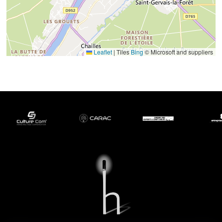
Leaflet
|
Tiles
Bing
© Microsoft and suppliers