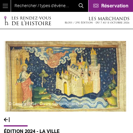
Aller au contenu principal
Réservation
LES MARCHANDS
BLOIS / 29E ÉDITION - DU 7 AU 11 OCTOBRE 2026
© Caroline Rose / Centre des monuments nationaux
ÉDITION 2024 - LA VILLE