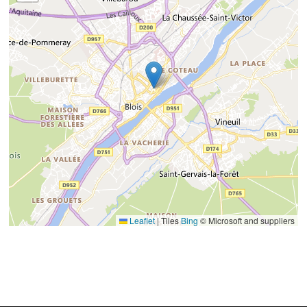
Leaflet
|
Tiles
Bing
© Microsoft and suppliers