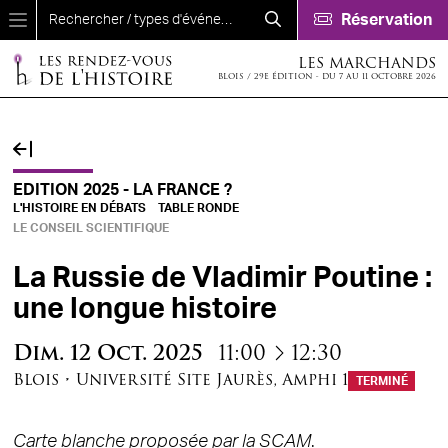
Aller au contenu principal
Réservation
LES MARCHANDS
BLOIS / 29E ÉDITION - DU 7 AU 11 OCTOBRE 2026
EDITION 2025 - LA FRANCE ?
L'HISTOIRE EN DÉBATS
TABLE RONDE
LE CONSEIL SCIENTIFIQUE
La Russie de Vladimir Poutine :
une longue histoire
à
Dim.
12
Oct.
2025
11:00
12:30
Blois
•
Université Site Jaurès
,
Amphi 1
TERMINÉ
Carte blanche proposée par la SCAM
.