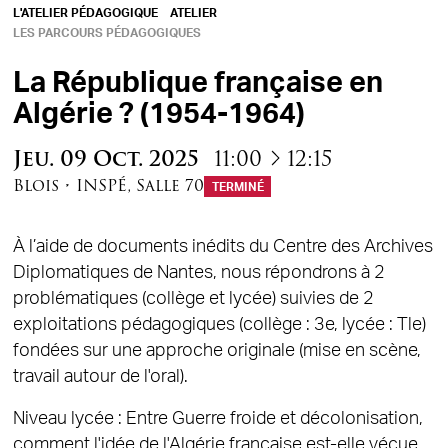
L'ATELIER PÉDAGOGIQUE
ATELIER
LES PARCOURS PÉDAGOGIQUES
La République française en
Algérie ? (1954-1964)
à
Jeu.
09
Oct.
2025
11:00
12:15
Blois
•
INSPÉ
,
Salle 70
TERMINÉ
À l’aide de documents inédits du Centre des Archives
Diplomatiques de Nantes, nous répondrons à 2
problématiques (collège et lycée) suivies de 2
exploitations pédagogiques (collège : 3e, lycée : Tle)
fondées sur une approche originale (mise en scène,
travail autour de l'oral).
Niveau lycée : Entre Guerre froide et décolonisation,
comment l'idée de l'Algérie française est-elle vécue