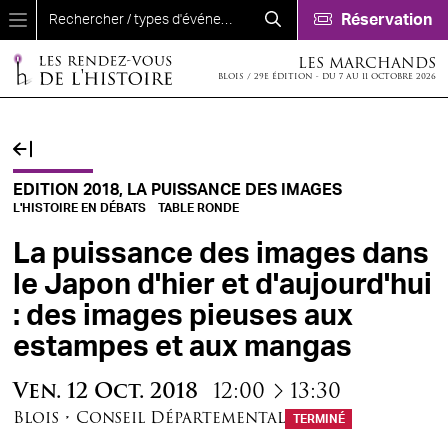
Aller au contenu principal
Réservation
LES MARCHANDS
BLOIS / 29E ÉDITION - DU 7 AU 11 OCTOBRE 2026
EDITION 2018, LA PUISSANCE DES IMAGES
L'HISTOIRE EN DÉBATS
TABLE RONDE
La puissance des images dans
le Japon d'hier et d'aujourd'hui
: des images pieuses aux
estampes et aux mangas
à
Ven.
12
Oct.
2018
12:00
13:30
Blois
•
Conseil Départemental
TERMINÉ