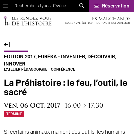
Aller au contenu principal
Réservation
LES MARCHANDS
BLOIS / 29E ÉDITION - DU 7 AU 11 OCTOBRE 2026
EDITION 2017, EURÊKA - INVENTER, DÉCOUVRIR,
INNOVER
L'ATELIER PÉDAGOGIQUE
CONFÉRENCE
La Préhistoire : le feu, l’outil, le
sacré
à
Ven.
06
Oct.
2017
16:00
17:30
TERMINÉ
Si certains animaux manient des outils, les humains