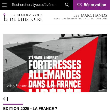
Aller au contenu principal
Réservation
LES MARCHANDS
BLOIS / 29E ÉDITION - DU 7 AU 11 OCTOBRE 2026
Allary Éditions / minitères des Armées
EDITION 2025 - LA FRANCE ?