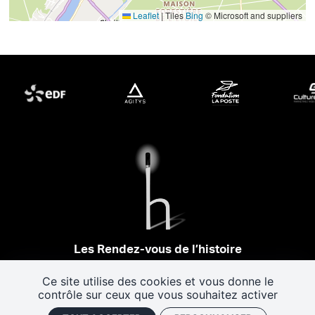
Leaflet
|
Tiles
Bing
© Microsoft and suppliers
Les Rendez-vous de l’histoire
4 ter rue Robert Houdin - 41000 BLOIS
Tel 02 54 56 09 50
-
Fax 02 54 90 09 50
Ce site utilise des cookies et vous donne le
Nous contacter
contrôle sur ceux que vous souhaitez activer