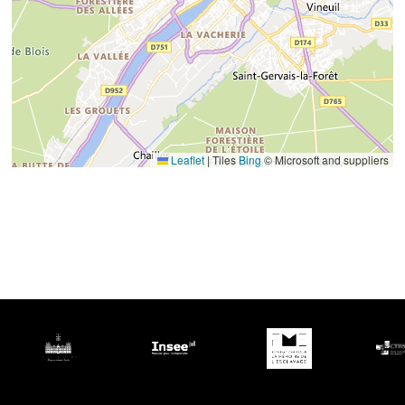
Leaflet
|
Tiles
Bing
© Microsoft and suppliers