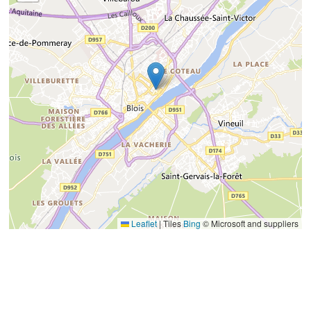
Leaflet
|
Tiles
Bing
© Microsoft and suppliers