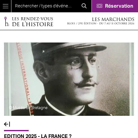
Aller au contenu principal
Réservation
LES MARCHANDS
BLOIS / 29E ÉDITION - DU 7 AU 11 OCTOBRE 2026
© Musée de Bretagne
EDITION 2025 - LA FRANCE ?