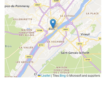
Leaflet
|
Tiles
Bing
© Microsoft and suppliers