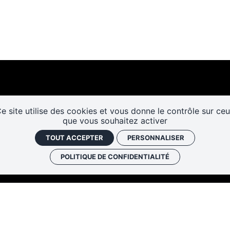
e site utilise des cookies et vous donne le contrôle sur ce
que vous souhaitez activer
Les cafés
Faire un don
Newslett
TOUT ACCEPTER
PERSONNALISER
historiques
POLITIQUE DE CONFIDENTIALITÉ