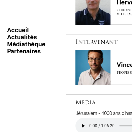
Herv
chroni
Ville de
Accueil
Actualités
Intervenant
Médiathèque
Partenaires
Vinc
professe
Media
Jérusalem - 4000 ans d’his
Audio file