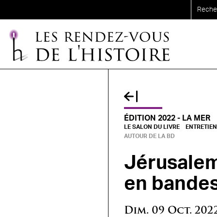
Aller au contenu principal
ÉDITION 2022 - LA MER
LE SALON DU LIVRE
ENTRETIEN
AUTOUR DE LA BD
Jérusalem 
en bandes
Dim.
09
Oct.
202