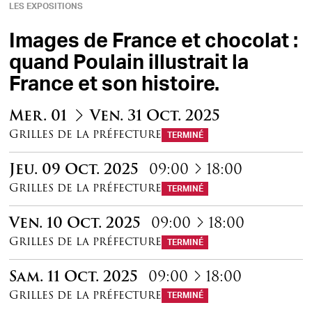
LES EXPOSITIONS
Images de France et chocolat :
quand Poulain illustrait la
France et son histoire.
du
au
Mer.
01
Ven.
31
Oct.
2025
Grilles de la préfecture
TERMINÉ
à
Jeu.
09
Oct.
2025
09:00
18:00
Grilles de la préfecture
TERMINÉ
à
Ven.
10
Oct.
2025
09:00
18:00
Grilles de la préfecture
TERMINÉ
à
Sam.
11
Oct.
2025
09:00
18:00
Grilles de la préfecture
TERMINÉ