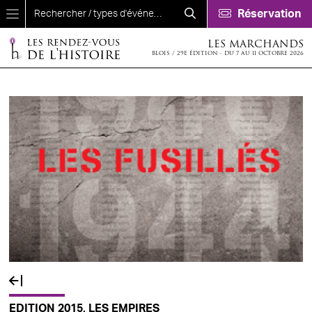
Aller au contenu principal
Réservation
LES MARCHANDS
BLOIS / 29E ÉDITION - DU 7 AU 11 OCTOBRE 2026
EDITION 2015, LES EMPIRES