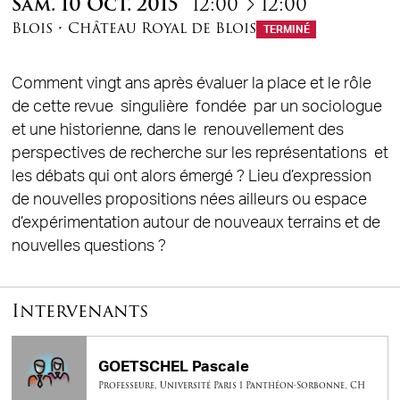
à
Sam.
10
Oct.
2015
12:00
12:00
Blois
•
Château Royal de Blois
TERMINÉ
Comment vingt ans après évaluer la place et le rôle
de cette revue singulière fondée par un sociologue
et une historienne, dans le renouvellement des
perspectives de recherche sur les représentations et
les débats qui ont alors émergé ? Lieu d’expression
de nouvelles propositions nées ailleurs ou espace
d’expérimentation autour de nouveaux terrains et de
nouvelles questions ?
Intervenants
GOETSCHEL Pascale
Professeure, Université Paris 1 Panthéon-Sorbonne, CH