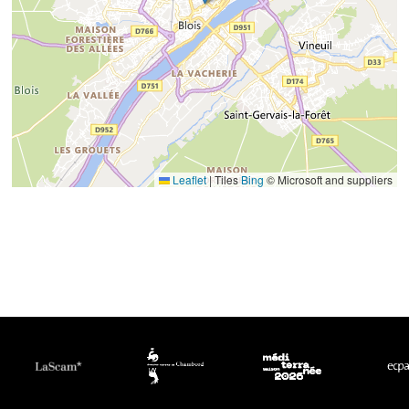
Leaflet
|
Tiles
Bing
© Microsoft and suppliers