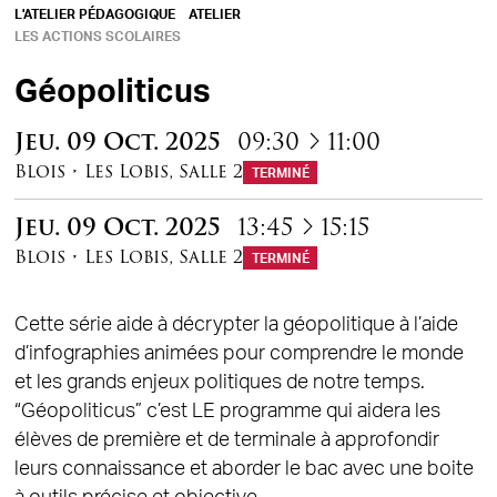
L'ATELIER PÉDAGOGIQUE
ATELIER
LES ACTIONS SCOLAIRES
Géopoliticus
à
Jeu.
09
Oct.
2025
09:30
11:00
Blois
•
Les Lobis
,
Salle 2
TERMINÉ
à
Jeu.
09
Oct.
2025
13:45
15:15
Blois
•
Les Lobis
,
Salle 2
TERMINÉ
Cette série aide à décrypter la géopolitique à l’aide
d’infographies animées pour comprendre le monde
et les grands enjeux politiques de notre temps.
“Géopoliticus” c’est LE programme qui aidera les
élèves de première et de terminale à approfondir
leurs connaissance et aborder le bac avec une boite