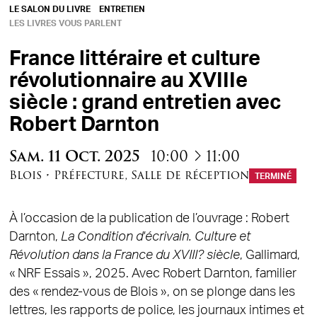
LE SALON DU LIVRE
ENTRETIEN
LES LIVRES VOUS PARLENT
France littéraire et culture
révolutionnaire au XVIIIe
siècle : grand entretien avec
Robert Darnton
à
Sam.
11
Oct.
2025
10:00
11:00
Blois
•
Préfecture
,
Salle de réception
TERMINÉ
À l’occasion de la publication de l’ouvrage : Robert
Darnton,
La Condition d'écrivain. Culture et
Révolution dans la France du XVIII? siècle
, Gallimard,
« NRF Essais », 2025. Avec Robert Darnton, familier
des « rendez-vous de Blois », on se plonge dans les
lettres, les rapports de police, les journaux intimes et