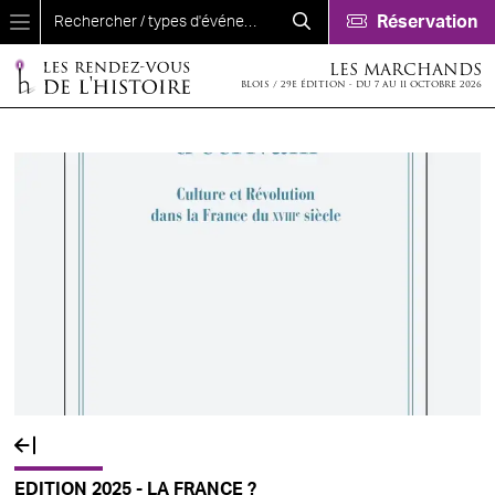
Aller au contenu principal
Réservation
LES MARCHANDS
BLOIS / 29E ÉDITION - DU 7 AU 11 OCTOBRE 2026
EDITION 2025 - LA FRANCE ?