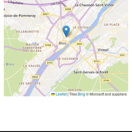
Leaflet
|
Tiles
Bing
© Microsoft and suppliers