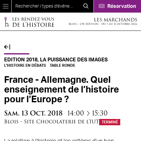
Aller au contenu principal
Réservation
LES MARCHANDS
BLOIS / 29E ÉDITION - DU 7 AU 11 OCTOBRE 2026
EDITION 2018, LA PUISSANCE DES IMAGES
L'HISTOIRE EN DÉBATS
TABLE RONDE
France - Allemagne. Quel
enseignement de l’histoire
pour l’Europe ?
à
Sam.
13
Oct.
2018
14:00
15:30
Blois
•
Site Chocolaterie de l'IUT
TERMINÉ