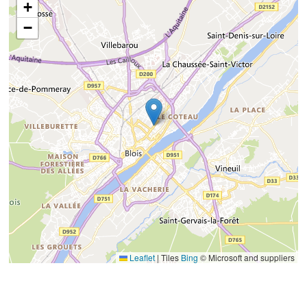
+
−
Leaflet
|
Tiles
Bing
© Microsoft and suppliers