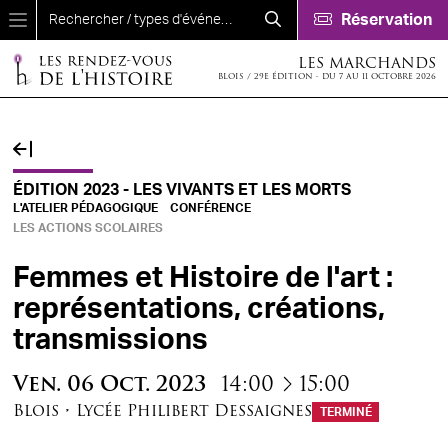
Aller au contenu principal
Réservation
LES MARCHANDS
BLOIS / 29E ÉDITION - DU 7 AU 11 OCTOBRE 2026
ÉDITION 2023 - LES VIVANTS ET LES MORTS
L'ATELIER PÉDAGOGIQUE
CONFÉRENCE
LES ACTIONS SCOLAIRES
Femmes et Histoire de l'art :
représentations, créations,
transmissions
à
Ven.
06
Oct.
2023
14:00
15:00
Blois
•
Lycée Philibert Dessaignes
TERMINÉ