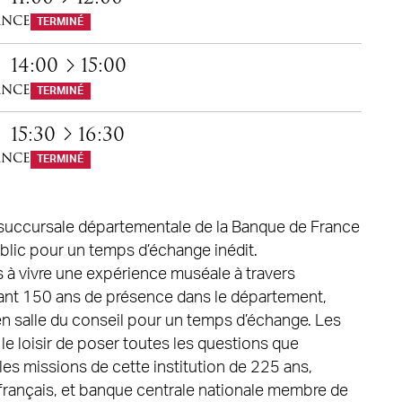
ance
TERMINÉ
à
14:00
15:00
ance
TERMINÉ
à
15:30
16:30
ance
TERMINÉ
 succursale départementale de la Banque de France
blic pour un temps d’échange inédit.
és à vivre une expérience muséale à travers
nt 150 ans de présence dans le département,
en salle du conseil pour un temps d’échange. Les
 le loisir de poser toutes les questions que
 les missions de cette institution de 225 ans,
français, et banque centrale nationale membre de