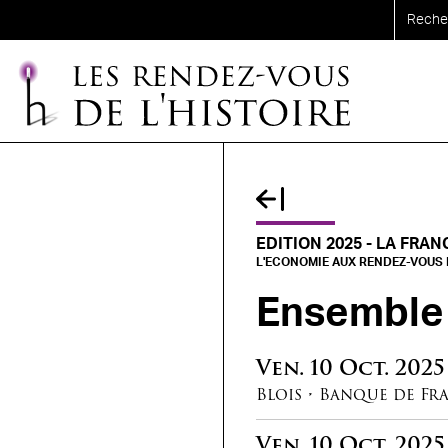
Aller au contenu principal
EDITION 2025 - LA FRAN
L'ECONOMIE AUX RENDEZ-VOUS D
Ensemble
Ven.
10
Oct.
2025
Blois
•
Banque de Fr
Ven.
10
Oct.
2025