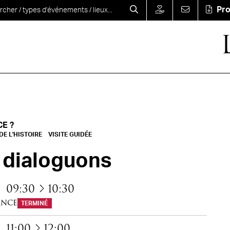
Pr
CE ?
E L'HISTOIRE
VISITE GUIDÉE
 dialoguons
à
09:30
10:30
ance
TERMINÉ
à
11:00
12:00