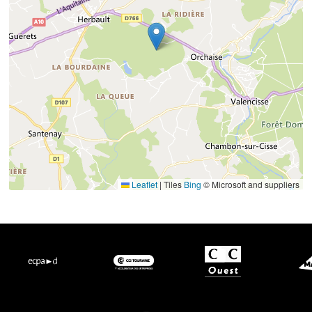
Leaflet
|
Tiles
Bing
© Microsoft and suppliers