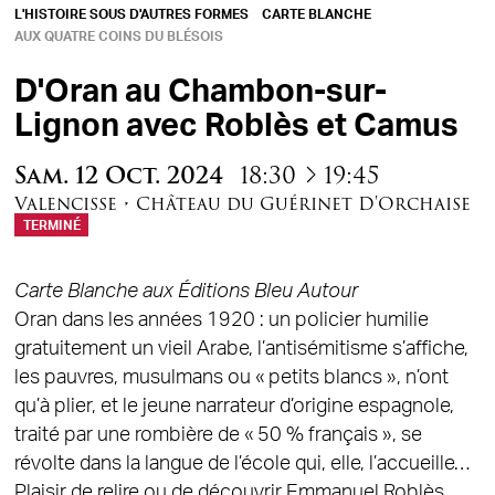
L'HISTOIRE SOUS D'AUTRES FORMES
CARTE BLANCHE
AUX QUATRE COINS DU BLÉSOIS
D'Oran au Chambon-sur-
Lignon avec Roblès et Camus
à
Sam.
12
Oct.
2024
18:30
19:45
Valencisse
•
Château du Guérinet D'Orchaise
TERMINÉ
Carte Blanche aux Éditions Bleu Autour
Oran dans les années 1920 : un policier humilie
gratuitement un vieil Arabe, l’antisémitisme s’affiche,
les pauvres, musulmans ou « petits blancs », n’ont
qu’à plier, et le jeune narrateur d’origine espagnole,
traité par une rombière de « 50 % français », se
révolte dans la langue de l’école qui, elle, l’accueille…
Plaisir de relire ou de découvrir Emmanuel Roblès