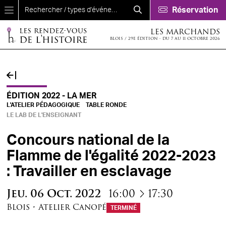
Aller au contenu principal
Réservation
LES MARCHANDS
BLOIS / 29E ÉDITION - DU 7 AU 11 OCTOBRE 2026
ÉDITION 2022 - LA MER
L'ATELIER PÉDAGOGIQUE
TABLE RONDE
LE LAB DE L'ENSEIGNANT
Concours national de la
Flamme de l'égalité 2022-2023
: Travailler en esclavage
à
Jeu.
06
Oct.
2022
16:00
17:30
Blois
•
Atelier Canopé
TERMINÉ