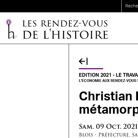
Aller au contenu principal
EDITION 2021 - LE TRAVA
L'ECONOMIE AUX RENDEZ-VOUS D
Christian
métamorph
Sam.
09
Oct.
2021
Blois
•
Préfecture
,
Sa