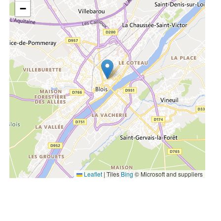
−
Leaflet
|
Tiles
Bing
© Microsoft and suppliers