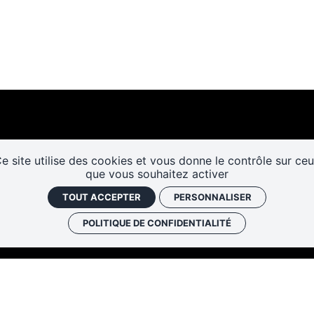
e site utilise des cookies et vous donne le contrôle sur ce
que vous souhaitez activer
Les cafés
Faire un don
Newslett
TOUT ACCEPTER
PERSONNALISER
historiques
POLITIQUE DE CONFIDENTIALITÉ