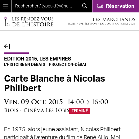
Aller au contenu principal
Réservation
LES MARCHANDS
BLOIS / 29E ÉDITION - DU 7 AU 11 OCTOBRE 2026
EDITION 2015, LES EMPIRES
L'HISTOIRE EN DÉBATS
PROJECTION-DÉBAT
Carte Blanche à Nicolas
Philibert
à
Ven.
09
Oct.
2015
14:00
16:00
Blois
•
Cinéma Les Lobis
TERMINÉ
En 1975, alors jeune assistant, Nicolas Philibert
participait à l'aventure du film de René Allio, Moi,