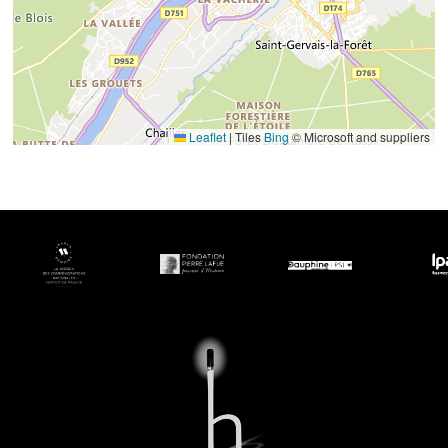
Leaflet
|
Tiles
Bing
© Microsoft and suppliers