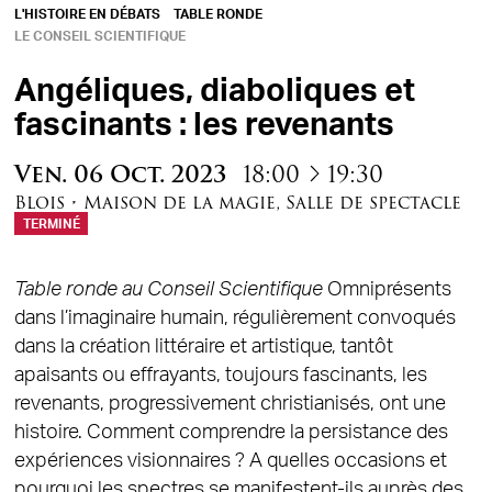
L'HISTOIRE EN DÉBATS
TABLE RONDE
LE CONSEIL SCIENTIFIQUE
Angéliques, diaboliques et
fascinants : les revenants
à
Ven.
06
Oct.
2023
18:00
19:30
Blois
•
Maison de la magie
,
Salle de spectacle
TERMINÉ
Table ronde au Conseil Scientifique
Omniprésents
dans l’imaginaire humain, régulièrement convoqués
dans la création littéraire et artistique, tantôt
apaisants ou effrayants, toujours fascinants, les
revenants, progressivement christianisés, ont une
histoire. Comment comprendre la persistance des
expériences visionnaires ? A quelles occasions et
pourquoi les spectres se manifestent-ils auprès des