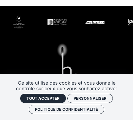
Ce site utilise des cookies et vous donne le
contrôle sur ceux que vous souhaitez activer
Les Rendez-vous de l’histoire
4 ter rue Robert Houdin - 41000 BLOIS
TOUT ACCEPTER
PERSONNALISER
Tel 02 54 56 09 50
-
Fax 02 54 90 09 50
Nous contacter
POLITIQUE DE CONFIDENTIALITÉ
Mentions légales
Plan de site
Politique de confidentialité
Gestion des cookies