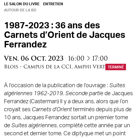
LE SALON DU LIVRE
ENTRETIEN
AUTOUR DE LA BD
1987-2023 : 36 ans des
Carnets d’Orient de Jacques
Ferrandez
à
Ven.
06
Oct.
2023
16:00
17:00
Blois
•
Campus de la CCI
,
Amphi Vert
TERMINÉ
À l'occasion de la publication de l'ouvrage :
Suites
algériennes 1962-2019. Seconde partie
de Jacques
Ferrandez (Casterman) Il y a deux ans, alors que l’on
croyait ses
Carnets d’Orient
terminés depuis plus de
10 ans, Jacques Ferrandez sortait un premier tome
de
Suites algériennes
, complété cette année par un
second et dernier tome. Ce diptyque met un point