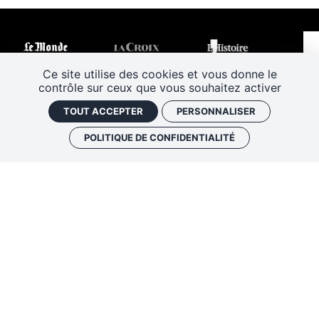
Ce site utilise des cookies et vous donne le
contrôle sur ceux que vous souhaitez activer
TOUT ACCEPTER
PERSONNALISER
POLITIQUE DE CONFIDENTIALITÉ
Les Rendez-vous de l’histoire
4 ter rue Robert Houdin - 41000 BLOIS
Tel 02 54 56 09 50
-
Fax 02 54 90 09 50
Nous contacter
Mentions légales
Plan de site
Politique de confidentialité
Gestion des cookies