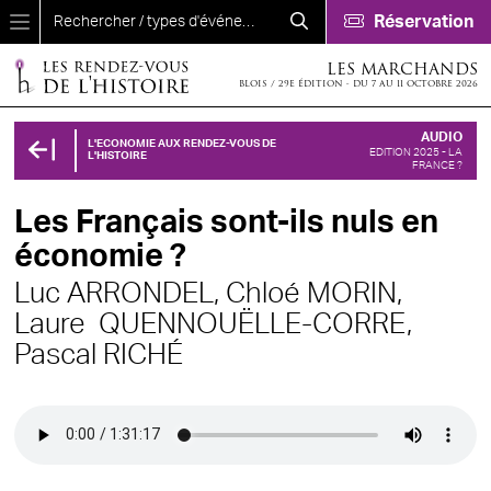
Aller au contenu principal
Réservation
LES MARCHANDS
BLOIS / 29E ÉDITION - DU 7 AU 11 OCTOBRE 2026
AUDIO
L'ECONOMIE AUX RENDEZ-VOUS DE
EDITION 2025 - LA
L'HISTOIRE
FRANCE ?
Les Français sont-ils nuls en
économie ?
Luc ARRONDEL,
Chloé MORIN,
Laure QUENNOUËLLE-CORRE,
Pascal RICHÉ
Audio file