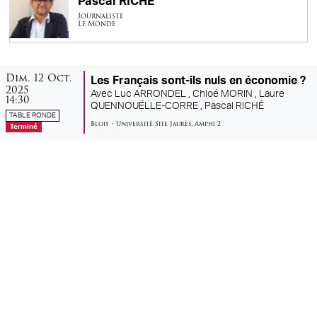
Pascal RICHÉ
Journaliste
Le Monde
dimanche
octobre
Dim.
12
Oct.
Les Français sont-ils nuls en économie ?
2025
Avec
Luc ARRONDEL ,
Chloé MORIN ,
Laure
14:30
QUENNOUËLLE-CORRE ,
Pascal RICHÉ
TABLE RONDE
Blois
•
Université Site Jaurès
,
Amphi 2
Terminé