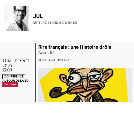
JUL
Auteur de bandes dessinées
Rire français : une Histoire drôle
Avec
JUL
dimanche
octobre
Dim.
12
Oct.
Blois
•
Café littéraire
2025
15:00
CONFÉRENCE
AUTOUR DE LA BD
Terminé