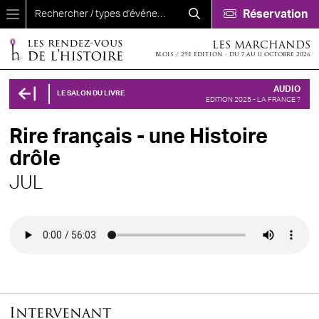
Aller au contenu principal
Réservation
LES MARCHANDS
BLOIS / 29E ÉDITION - DU 7 AU 11 OCTOBRE 2026
AUDIO
LE SALON DU LIVRE
EDITION 2025 - LA FRANCE ?
Rire français - une Histoire
drôle
JUL
Audio file
Intervenant