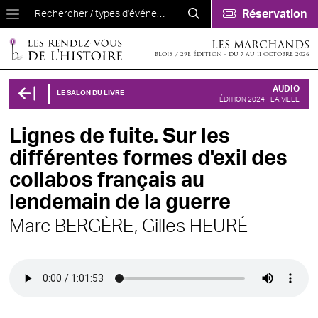
Aller au contenu principal
Réservation
LES MARCHANDS
BLOIS / 29E ÉDITION - DU 7 AU 11 OCTOBRE 2026
AUDIO
LE SALON DU LIVRE
ÉDITION 2024 - LA VILLE
Lignes de fuite. Sur les
différentes formes d'exil des
collabos français au
lendemain de la guerre
Marc BERGÈRE,
Gilles HEURÉ
Audio file