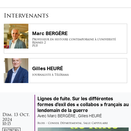
Intervenants
Marc BERGÈRE
Professeur en histoire contemporaine à l’université
Rennes 2
PUF
Gilles HEURÉ
journaliste à Télérama
Lignes de fuite. Sur les différentes
formes d'exil des « collabos » français au
lendemain de la guerre
dimanche
octobre
Dim.
13
Oct.
Avec
Marc BERGÈRE ,
Gilles HEURÉ
2024
10:15
Blois
•
Conseil Départemental
,
Salle Capitulaire
ENTRETIEN