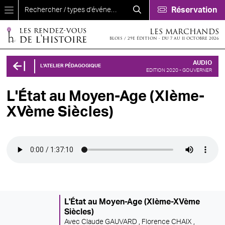
Aller au contenu principal
Réservation
LES MARCHANDS
BLOIS / 29E ÉDITION - DU 7 AU 11 OCTOBRE 2026
AUDIO
L'ATELIER PÉDAGOGIQUE
EDITION 2020 - GOUVERNER
L'État au Moyen-Age (XIème-
XVème Siècles)
Audio file
L'État au Moyen-Age (XIème-XVème
Siècles)
Avec
Claude GAUVARD ,
Florence CHAIX ,