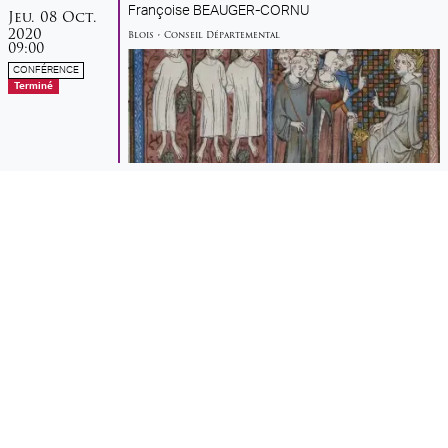
jeudi
octobre
Françoise BEAUGER-CORNU
Jeu.
08
Oct.
2020
Blois
•
Conseil Départemental
09:00
CONFÉRENCE
Terminé