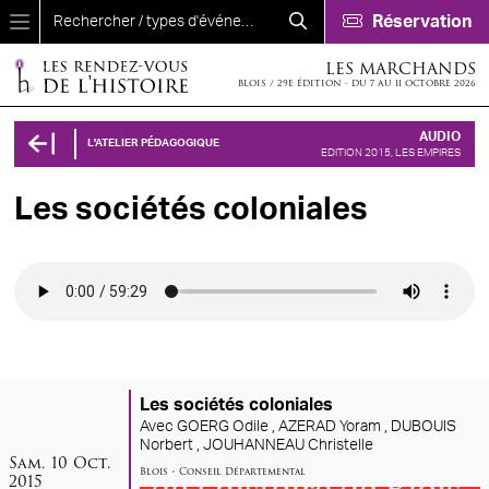
Aller au contenu principal
Réservation
LES MARCHANDS
BLOIS / 29E ÉDITION - DU 7 AU 11 OCTOBRE 2026
AUDIO
L'ATELIER PÉDAGOGIQUE
EDITION 2015, LES EMPIRES
Les sociétés coloniales
Audio file
Les sociétés coloniales
Avec
GOERG Odile ,
AZERAD Yoram ,
DUBOUIS
Norbert ,
JOUHANNEAU Christelle
samedi
octobre
Sam.
10
Oct.
Blois
•
Conseil Départemental
2015