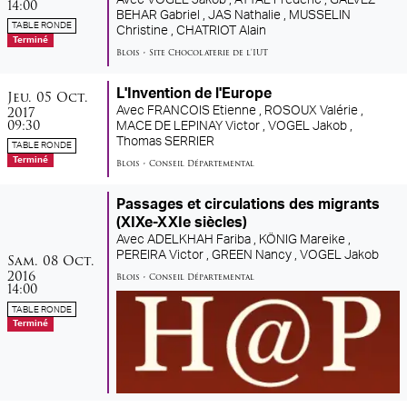
14:00
BEHAR Gabriel ,
JAS Nathalie ,
MUSSELIN
TABLE RONDE
Christine ,
CHATRIOT Alain
Terminé
Blois
•
Site Chocolaterie de l'IUT
jeudi
octobre
L'Invention de l'Europe
Jeu.
05
Oct.
2017
Avec
FRANCOIS Etienne ,
ROSOUX Valérie ,
09:30
MACE DE LEPINAY Victor ,
VOGEL Jakob ,
Thomas SERRIER
TABLE RONDE
Terminé
Blois
•
Conseil Départemental
Passages et circulations des migrants
(XIXe-XXIe siècles)
Avec
ADELKHAH Fariba ,
KÖNIG Mareike ,
samedi
octobre
PEREIRA Victor ,
GREEN Nancy ,
VOGEL Jakob
Sam.
08
Oct.
2016
Blois
•
Conseil Départemental
14:00
TABLE RONDE
Terminé