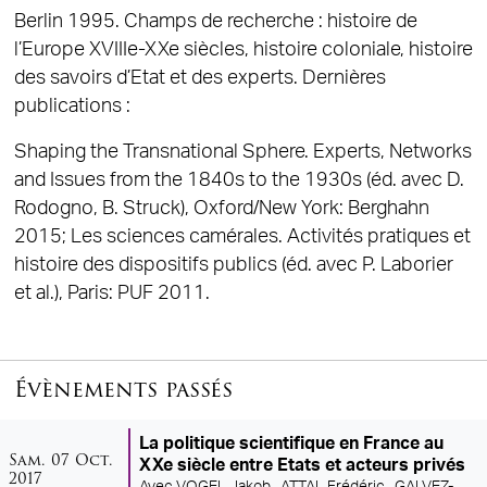
Berlin 1995. Champs de recherche : histoire de
l’Europe XVIIIe-XXe siècles, histoire coloniale, histoire
des savoirs d’Etat et des experts. Dernières
publications :
Shaping the Transnational Sphere. Experts, Networks
and Issues from the 1840s to the 1930s (éd. avec D.
Rodogno, B. Struck), Oxford/New York: Berghahn
2015; Les sciences camérales. Activités pratiques et
histoire des dispositifs publics (éd. avec P. Laborier
et al.), Paris: PUF 2011.
Évènements passés
La politique scientifique en France au
samedi
octobre
Sam.
07
Oct.
XXe siècle entre Etats et acteurs privés
2017
Avec
VOGEL Jakob ,
ATTAL Frédéric ,
GALVEZ-