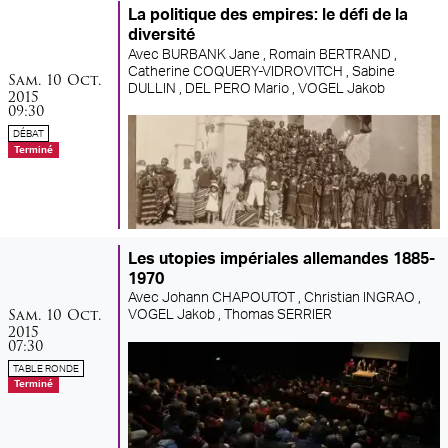
La politique des empires: le défi de la
diversité
Avec
BURBANK Jane ,
Romain BERTRAND ,
Catherine COQUERY-VIDROVITCH ,
Sabine
samedi
octobre
Sam.
10
Oct.
DULLIN ,
DEL PERO Mario ,
VOGEL Jakob
2015
09:30
DÉBAT
Terminé
Les utopies impériales allemandes 1885-
1970
Avec
Johann CHAPOUTOT ,
Christian INGRAO ,
samedi
octobre
Sam.
10
Oct.
VOGEL Jakob ,
Thomas SERRIER
2015
07:30
TABLE RONDE
Terminé