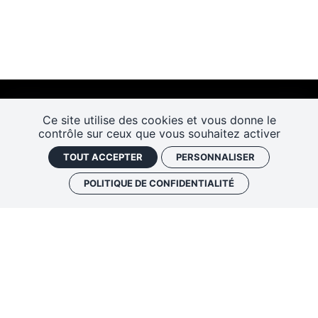
Ce site utilise des cookies et vous donne le
contrôle sur ceux que vous souhaitez activer
TOUT ACCEPTER
PERSONNALISER
POLITIQUE DE CONFIDENTIALITÉ
Les Rendez-vous de l’histoire
4 ter rue Robert Houdin - 41000 BLOIS
Tel 02 54 56 09 50
-
Fax 02 54 90 09 50