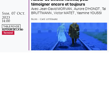
témoigner encore et toujours
Avec
Jean-David MORVAN ,
Aurore D'HONDT ,
Tal
samedi
octobre
Sam.
07
Oct.
BRUTTMANN ,
Victor MATET ,
Yasmine YOUSSI
2023
Blois
•
Café littéraire
14:00
TABLE RONDE
AUTOUR DE LA BD
Terminé