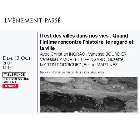
Évènement passé
Il est des villes dans nos vies : Quand
l’intime rencontre l’histoire, le regard et
la ville
Avec
Christian INGRAO ,
Vanessa BOURDIER ,
dimanche
octobre
Dim.
13
Oct.
Vanessa LAMORLETTE-PINGARD ,
Suzette
2024
MARTIN RODRIGUEZ ,
Felipe MARTINEZ
14:15
Blois
•
Hôtel de ville
,
Salle des Mariages
TABLE RONDE
LES LIVRES VOUS
PARLENT
Terminé