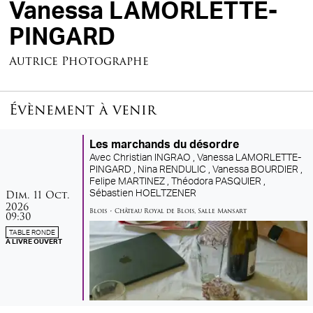
Vanessa LAMORLETTE-
PINGARD
Autrice Photographe
Évènement à venir
Les marchands du désordre
Avec
Christian INGRAO ,
Vanessa LAMORLETTE-
PINGARD ,
Nina RENDULIC ,
Vanessa BOURDIER ,
Felipe MARTINEZ ,
Théodora PASQUIER ,
dimanche
octobre
Dim.
11
Oct.
Sébastien HOELTZENER
2026
Blois
•
Château Royal de Blois
,
Salle Mansart
09:30
TABLE RONDE
À LIVRE OUVERT