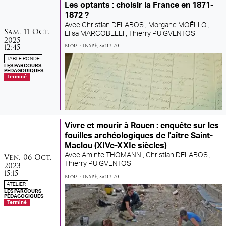
Les optants : choisir la France en 1871-
1872 ?
Avec
Christian DELABOS ,
Morgane MOËLLO ,
samedi
octobre
Sam.
11
Oct.
Elisa MARCOBELLI ,
Thierry PUIGVENTOS
2025
12:45
Blois
•
INSPÉ
,
Salle 70
TABLE RONDE
LES PARCOURS
PÉDAGOGIQUES
Terminé
Vivre et mourir à Rouen : enquête sur les
fouilles archéologiques de l'aître Saint-
Maclou (XIVe-XXIe siècles)
vendredi
octobre
Ven.
06
Oct.
Avec
Aminte THOMANN ,
Christian DELABOS ,
2023
Thierry PUIGVENTOS
15:15
Blois
•
INSPÉ
,
Salle 70
ATELIER
LES PARCOURS
PÉDAGOGIQUES
Terminé