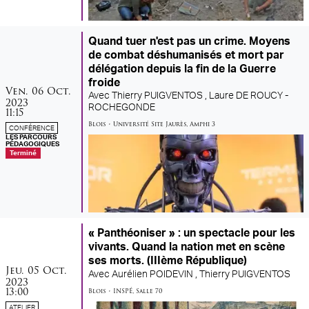
Quand tuer n'est pas un crime. Moyens
de combat déshumanisés et mort par
délégation depuis la fin de la Guerre
froide
vendredi
octobre
Ven.
06
Oct.
Avec
Thierry PUIGVENTOS ,
Laure DE ROUCY -
2023
ROCHEGONDE
11:15
Blois
•
Université Site Jaurès
,
Amphi 3
CONFÉRENCE
LES PARCOURS
PÉDAGOGIQUES
Terminé
« Panthéoniser » : un spectacle pour les
vivants. Quand la nation met en scène
ses morts. (IIIème République)
jeudi
octobre
Jeu.
05
Oct.
Avec
Aurélien POIDEVIN ,
Thierry PUIGVENTOS
2023
13:00
Blois
•
INSPÉ
,
Salle 70
ATELIER