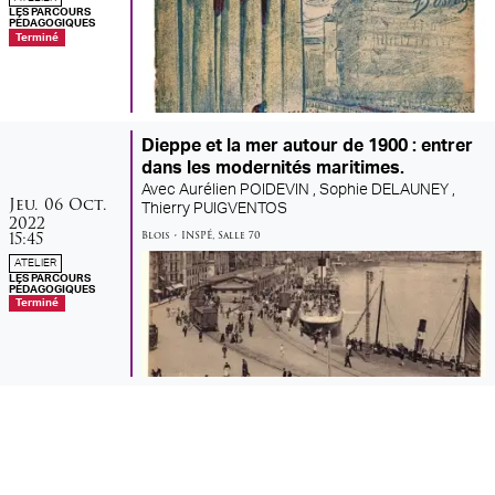
LES PARCOURS
PÉDAGOGIQUES
Terminé
Dieppe et la mer autour de 1900 : entrer
dans les modernités maritimes.
Avec
Aurélien POIDEVIN ,
Sophie DELAUNEY ,
jeudi
octobre
Jeu.
06
Oct.
Thierry PUIGVENTOS
2022
15:45
Blois
•
INSPÉ
,
Salle 70
ATELIER
LES PARCOURS
PÉDAGOGIQUES
Terminé