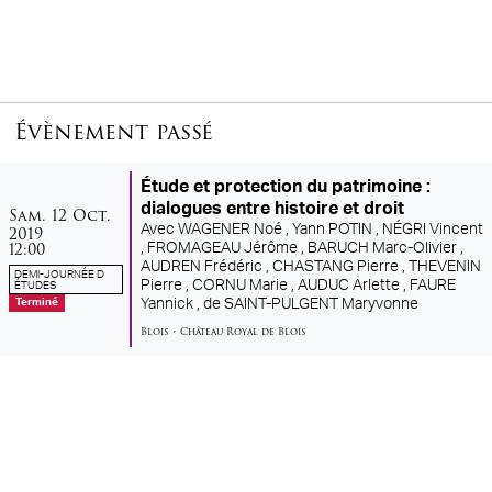
Évènement passé
Étude et protection du patrimoine :
samedi
octobre
dialogues entre histoire et droit
Sam.
12
Oct.
2019
Avec
WAGENER Noé ,
Yann POTIN ,
NÉGRI Vincent
12:00
,
FROMAGEAU Jérôme ,
BARUCH Marc-Olivier ,
AUDREN Frédéric ,
CHASTANG Pierre ,
THEVENIN
DEMI-JOURNÉE D
Pierre ,
CORNU Marie ,
AUDUC Arlette ,
FAURE
ÉTUDES
Yannick ,
de SAINT-PULGENT Maryvonne
Terminé
Blois
•
Château Royal de Blois