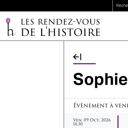
Aller au contenu principal
Fil d'Ariane
Sophi
Évènement à ven
vendredi
octobre
Ven.
09
Oct.
2026
14:30